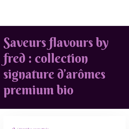
Saveurs flavours by
fred : collection
signature d’arômes
premium bio