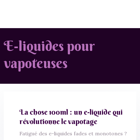
E-liquides pour
vapoteuses
La chose 100ml : un e-liquide qui
révolutionne le vapotage
Fatigué des e-liquides fades et monotones ?