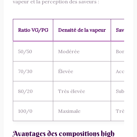
vapeur et la perception des saveurs :
Ratio VG/PG
Densité de la vapeur
Saveur
50/50
Modérée
Bonne
70/30
Élevée
Acceptab
80/20
Très élevée
Subtile
100/0
Maximale
Très subt
Avantages des compositions high