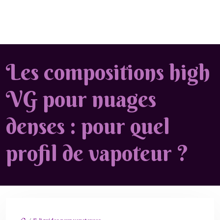
Les compositions high
VG pour nuages
denses : pour quel
profil de vapoteur ?