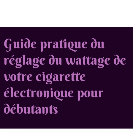
Guide pratique du
réglage du wattage de
votre cigarette
électronique pour
débutants