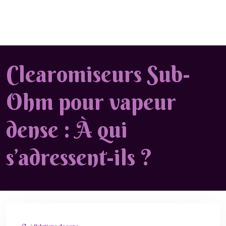
Clearomiseurs Sub-
Ohm pour vapeur
dense : À qui
s’adressent-ils ?