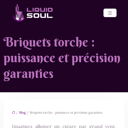
Briquets torche :
puissance et précision
garanties
/
Blog
/ Briquets torche : puissance et précision garanties
Imaginez allumer un cigare par grand vent,