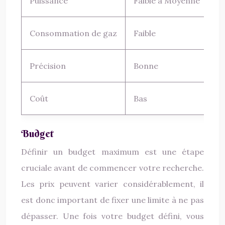
Puissance
Faible à Moyenne
Él
Consommation de gaz
Faible
M
Précision
Bonne
B
Coût
Bas
M
Budget
Définir un budget maximum est une étape
cruciale avant de commencer votre recherche.
Les prix peuvent varier considérablement, il
est donc important de fixer une limite à ne pas
dépasser. Une fois votre budget défini, vous